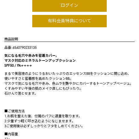
ログイン
有料会員特典について
商品説明
品番:4540790233135
気になる毛穴や赤みを密着カバー。
マスク対応のミネラルトーンアップクッション
SPF50 / PA++++
まるで美容液のようにうるおいたっぷりのエッセンスBBをクッションに閉じ込め、
使いやすさと密着感を高めたクッションBB。
マスクで気になる毛穴や赤み、色ムラを艶やかにカバーするトーンアップベージュ。
くすみやすい午後の肌のメイク直しにもぴったり。
石けんで落とせます。
■ご使用方法
1.お肌を整えた後、付属のパフに適量を取ります。
2.少量ずつ軽く叩き込むようになじませます。
3ご使用後は必ずしっかりとフタをしめてください。
■内容量