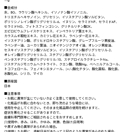
11g
■全成分
水、BG、ラウリン酸ヘキシル、イソノナン酸イソノニル、
トリエチルヘキサノイン、グリセリン、イソステアリン酸ソルビタン、
ポリリシノレイン酸ポリグリセリル-6、イヌリン、セラミドNP、セラミドAP、
セラミドNG、フィトスフィンゴシン、グリチルリチン酸2K、
エピロビウムフレイスケリエキス、インペラトリア葉エキス、
カラスムギ穀粒エキス、カミツレ花エキス、ラベンダー花エキス、
イソステアリン酸、ポリヒドロキシステアリン酸、グレープフルーツ果皮油、
ラベンダー油、ユーカリ葉油、ニオイテンジクアオイ油、オレンジ果皮油、
セスキイソステアリン酸ソルビタン、イソステアリン酸ポリグリセリル-2、
オレイン酸ポリグリセリル-2、ステアリン酸ポリグリセリル-2、
ペンタステアリン酸ポリグリセリル-10、ステアロイルラクチレートNa、
ジステアルジモニウムヘクトライト、クエン酸、硫酸Mg、ベヘニルアルコール、
トコフェロール、フェノキシエタノール、(+/-)酸化チタン、酸化亜鉛、酸化鉄、
水酸化AI、シリカ、マイカ
■原産国
日本
■注意事項
・お肌に異常が生じていないかよく注意して使用してください。
・化粧品がお肌に合わないとき、即ち次のような場合には、
使用を中止してください。そのまま化粧品類の使用を続けますと、
症状を悪化させることがありますので、
皮膚科専門医等にご相談されることをおすすめします。
(1)使用中、赤み、はれ、かゆみ、刺激、色抜け(白斑等)
や黒ずみ等の異常があらわれた場合。
(2)使用したお肌に、直射日光があたって上記のような異常があらわれた場合。