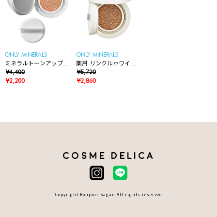
ONLY MINERALS
ONLY MINERALS
ミネラルトーンアップク
薬用 リンクルホワイト
ッションBB レフィル
¥4,400
クッションBB
¥5,720
¥2,200
¥2,860
COSME DELICA
Copyright Bonjour Sagan All rights reserved