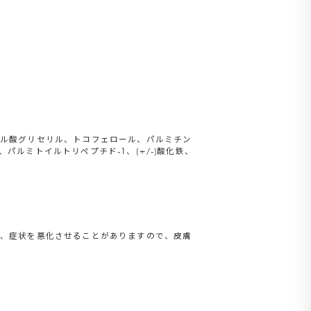
リル酸グリセリル、トコフェロール、パルミチン
ルミトイルトリペプチド-1、(+/-)酸化鉄、
と、症状を悪化させることがありますので、皮膚