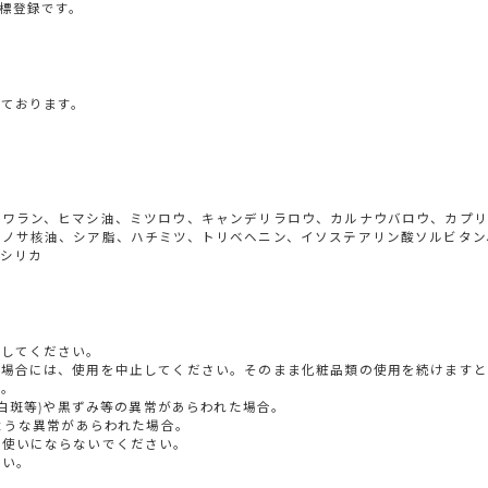
標登録です。
ております。
クワラン、ヒマシ油、ミツロウ、キャンデリラロウ、カルナウバロウ、カプ
ノサ核油、シア脂、ハチミツ、トリベヘニン、イソステアリン酸ソルビタン、パ
、シリカ
用してください。
な場合には、使用を中止してください。そのまま化粧品類の使用を続けます
す。
(白斑等)や黒ずみ等の異常があらわれた場合。
ような異常があらわれた場合。
お使いにならないでください。
さい。