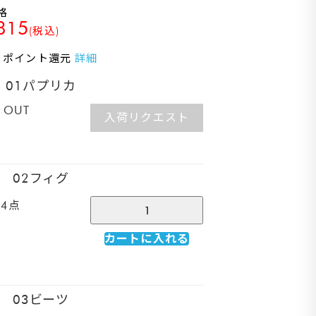
格
815
(税込)
％ ポイント還元
詳細
01パプリカ
 OUT
入荷リクエスト
02フィグ
4点
カートに入れる
03ビーツ