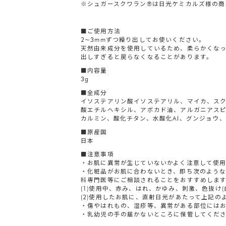
※シュガースクワラン®は日光ケミカルズ様の商
■ご使用方法
2~3mmずつ繰り出してお使いください。
天然由来成分を使用しているため、柔らかくなっ
出しすぎると戻らなくなることがあります。
■内容量
3g
■全成分
イソステアリン酸イソステアリル、マイカ、ス
酸エチルヘキシル、アボカド油、アルガニアスピ
カルミン、酸化チタン、水酸化AI、グンジョウ
■原産国
日本
■注意事項
・お肌に異常が生じていないかよく注意して使
・化粧品がお肌に合わないとき、即ち次のよう
科専門医等にご相談されることをおすすめしま
(1)使用中、赤み、はれ、かゆみ、刺激、色抜け
(2)使用したお肌に、直射日光があたって上記の
・傷やはれもの、湿疹等、異常がある部位には
・乳幼児の手の届かないところに保管してくだ