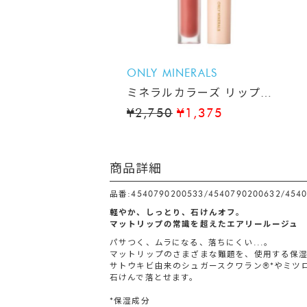
ONLY MINERALS
ミネラルカラーズ リップセ
ラム
¥2,750
¥1,375
商品詳細
品番:4540790200533/4540790200632/4540
軽やか、しっとり、石けんオフ。
マットリップの常識を超えたエアリールージュ
パサつく、ムラになる、落ちにくい...。
マットリップのさまざまな難題を、使用する保
サトウキビ由来のシュガースクワラン®*やミツ
石けんで落とせます。
*保湿成分